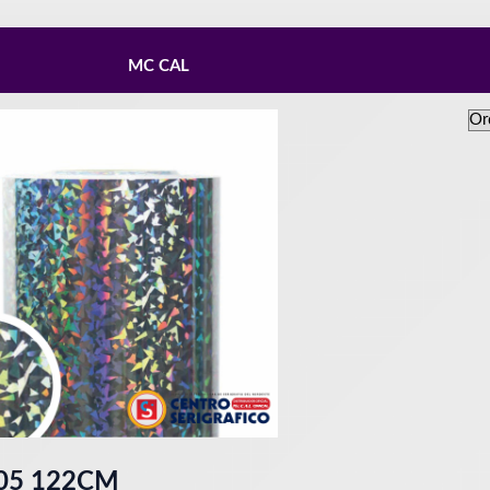
MC CAL
05 122CM