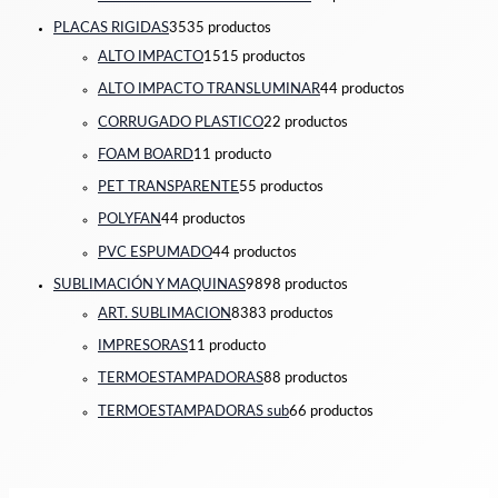
PLACAS RIGIDAS
35
35 productos
ALTO IMPACTO
15
15 productos
ALTO IMPACTO TRANSLUMINAR
4
4 productos
CORRUGADO PLASTICO
2
2 productos
FOAM BOARD
1
1 producto
PET TRANSPARENTE
5
5 productos
POLYFAN
4
4 productos
PVC ESPUMADO
4
4 productos
SUBLIMACIÓN Y MAQUINAS
98
98 productos
ART. SUBLIMACION
83
83 productos
IMPRESORAS
1
1 producto
TERMOESTAMPADORAS
8
8 productos
TERMOESTAMPADORAS sub
6
6 productos