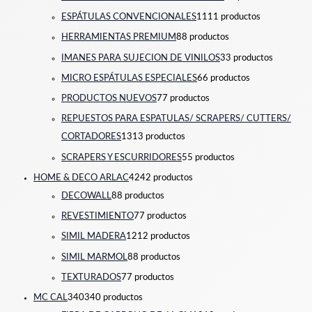
ESPÁTULAS CONVENCIONALES
11
11 productos
HERRAMIENTAS PREMIUM
8
8 productos
IMANES PARA SUJECION DE VINILOS
3
3 productos
MICRO ESPÁTULAS ESPECIALES
6
6 productos
PRODUCTOS NUEVOS
7
7 productos
REPUESTOS PARA ESPATULAS/ SCRAPERS/ CUTTERS/
CORTADORES
13
13 productos
SCRAPERS Y ESCURRIDORES
5
5 productos
HOME & DECO ARLAC
42
42 productos
DECOWALL
8
8 productos
REVESTIMIENTO
7
7 productos
SIMIL MADERA
12
12 productos
SIMIL MARMOL
8
8 productos
TEXTURADOS
7
7 productos
MC CAL
340
340 productos