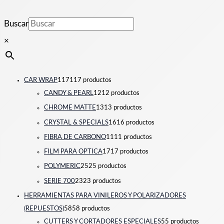
Buscar
×
CAR WRAP
117
117 productos
CANDY & PEARL
12
12 productos
CHROME MATTE
13
13 productos
CRYSTAL & SPECIALS
16
16 productos
FIBRA DE CARBONO
11
11 productos
FILM PARA OPTICA
17
17 productos
POLYMERIC
25
25 productos
SERIE 700
23
23 productos
HERRAMIENTAS PARA VINILEROS Y POLARIZADORES
(REPUESTOS)
58
58 productos
CUTTERS Y CORTADORES ESPECIALES
5
5 productos