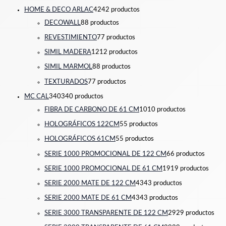
HOME & DECO ARLAC
42
42 productos
DECOWALL
8
8 productos
REVESTIMIENTO
7
7 productos
SIMIL MADERA
12
12 productos
SIMIL MARMOL
8
8 productos
TEXTURADOS
7
7 productos
MC CAL
340
340 productos
FIBRA DE CARBONO DE 61 CM
10
10 productos
HOLOGRÁFICOS 122CM
5
5 productos
HOLOGRÁFICOS 61CM
5
5 productos
SERIE 1000 PROMOCIONAL DE 122 CM
6
6 productos
SERIE 1000 PROMOCIONAL DE 61 CM
19
19 productos
SERIE 2000 MATE DE 122 CM
43
43 productos
SERIE 2000 MATE DE 61 CM
43
43 productos
SERIE 3000 TRANSPARENTE DE 122 CM
29
29 productos