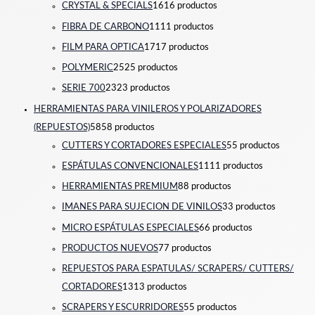
CRYSTAL & SPECIALS
16
16 productos
FIBRA DE CARBONO
11
11 productos
FILM PARA OPTICA
17
17 productos
POLYMERIC
25
25 productos
SERIE 700
23
23 productos
HERRAMIENTAS PARA VINILEROS Y POLARIZADORES
(REPUESTOS)
58
58 productos
CUTTERS Y CORTADORES ESPECIALES
5
5 productos
ESPÁTULAS CONVENCIONALES
11
11 productos
HERRAMIENTAS PREMIUM
8
8 productos
IMANES PARA SUJECION DE VINILOS
3
3 productos
MICRO ESPÁTULAS ESPECIALES
6
6 productos
PRODUCTOS NUEVOS
7
7 productos
REPUESTOS PARA ESPATULAS/ SCRAPERS/ CUTTERS/
CORTADORES
13
13 productos
SCRAPERS Y ESCURRIDORES
5
5 productos