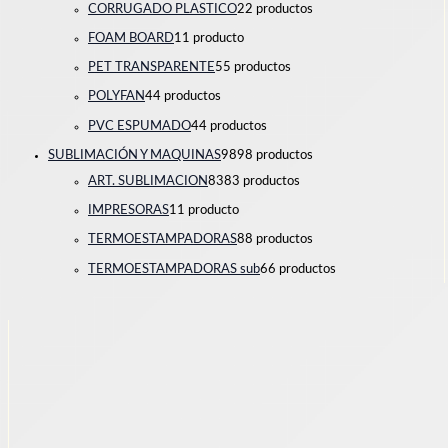
CORRUGADO PLASTICO
2
2 productos
FOAM BOARD
1
1 producto
PET TRANSPARENTE
5
5 productos
POLYFAN
4
4 productos
PVC ESPUMADO
4
4 productos
SUBLIMACIÓN Y MAQUINAS
98
98 productos
ART. SUBLIMACION
83
83 productos
IMPRESORAS
1
1 producto
TERMOESTAMPADORAS
8
8 productos
TERMOESTAMPADORAS sub
6
6 productos