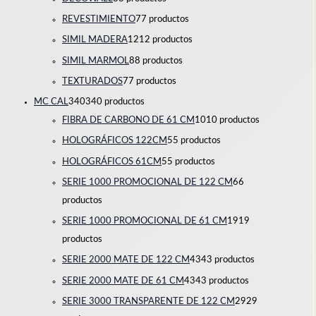
REVESTIMIENTO
7
7 productos
SIMIL MADERA
12
12 productos
SIMIL MARMOL
8
8 productos
TEXTURADOS
7
7 productos
MC CAL
340
340 productos
FIBRA DE CARBONO DE 61 CM
10
10 productos
HOLOGRÁFICOS 122CM
5
5 productos
HOLOGRÁFICOS 61CM
5
5 productos
SERIE 1000 PROMOCIONAL DE 122 CM
6
6
productos
SERIE 1000 PROMOCIONAL DE 61 CM
19
19
productos
SERIE 2000 MATE DE 122 CM
43
43 productos
SERIE 2000 MATE DE 61 CM
43
43 productos
SERIE 3000 TRANSPARENTE DE 122 CM
29
29