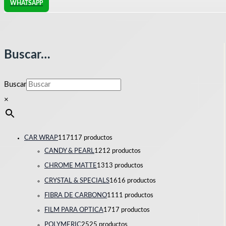
WHATSAPP
Buscar…
Buscar
×
CAR WRAP
117
117 productos
CANDY & PEARL
12
12 productos
CHROME MATTE
13
13 productos
CRYSTAL & SPECIALS
16
16 productos
FIBRA DE CARBONO
11
11 productos
FILM PARA OPTICA
17
17 productos
POLYMERIC
25
25 productos