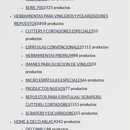
SERIE 700
23
23 productos
HERRAMIENTAS PARA VINILEROS Y POLARIZADORES
(REPUESTOS)
58
58 productos
CUTTERS Y CORTADORES ESPECIALES
5
5
productos
ESPÁTULAS CONVENCIONALES
11
11 productos
HERRAMIENTAS PREMIUM
8
8 productos
IMANES PARA SUJECION DE VINILOS
3
3
productos
MICRO ESPÁTULAS ESPECIALES
6
6 productos
PRODUCTOS NUEVOS
7
7 productos
REPUESTOS PARA ESPATULAS/ SCRAPERS/
CUTTERS/ CORTADORES
13
13 productos
SCRAPERS Y ESCURRIDORES
5
5 productos
HOME & DECO ARLAC
42
42 productos
DECOWALL
8
8 productos