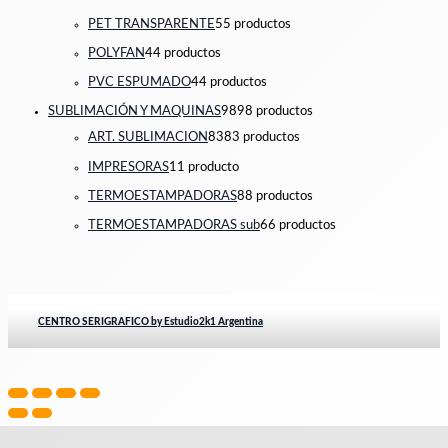
PET TRANSPARENTE
5
5 productos
POLYFAN
4
4 productos
PVC ESPUMADO
4
4 productos
SUBLIMACIÓN Y MAQUINAS
98
98 productos
ART. SUBLIMACION
83
83 productos
IMPRESORAS
1
1 producto
TERMOESTAMPADORAS
8
8 productos
TERMOESTAMPADORAS sub
6
6 productos
CENTRO SERIGRAFICO by Estudio2k1 Argentina