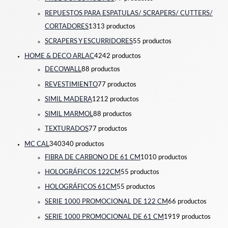
REPUESTOS PARA ESPATULAS/ SCRAPERS/ CUTTERS/
CORTADORES
13
13 productos
SCRAPERS Y ESCURRIDORES
5
5 productos
HOME & DECO ARLAC
42
42 productos
DECOWALL
8
8 productos
REVESTIMIENTO
7
7 productos
SIMIL MADERA
12
12 productos
SIMIL MARMOL
8
8 productos
TEXTURADOS
7
7 productos
MC CAL
340
340 productos
FIBRA DE CARBONO DE 61 CM
10
10 productos
HOLOGRÁFICOS 122CM
5
5 productos
HOLOGRÁFICOS 61CM
5
5 productos
SERIE 1000 PROMOCIONAL DE 122 CM
6
6 productos
SERIE 1000 PROMOCIONAL DE 61 CM
19
19 productos