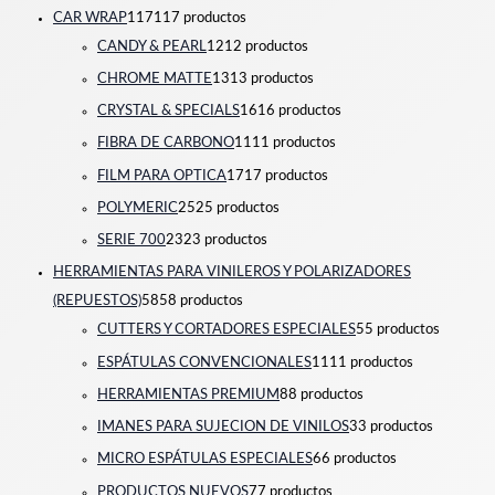
CAR WRAP
117
117 productos
CANDY & PEARL
12
12 productos
CHROME MATTE
13
13 productos
CRYSTAL & SPECIALS
16
16 productos
FIBRA DE CARBONO
11
11 productos
FILM PARA OPTICA
17
17 productos
POLYMERIC
25
25 productos
SERIE 700
23
23 productos
HERRAMIENTAS PARA VINILEROS Y POLARIZADORES
(REPUESTOS)
58
58 productos
CUTTERS Y CORTADORES ESPECIALES
5
5 productos
ESPÁTULAS CONVENCIONALES
11
11 productos
HERRAMIENTAS PREMIUM
8
8 productos
IMANES PARA SUJECION DE VINILOS
3
3 productos
MICRO ESPÁTULAS ESPECIALES
6
6 productos
PRODUCTOS NUEVOS
7
7 productos