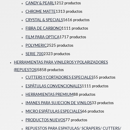
CANDY & PEARL
12
12 productos
CHROME MATTE
13
13 productos
CRYSTAL & SPECIALS
16
16 productos
FIBRA DE CARBONO
11
11 productos
FILM PARA OPTICA
17
17 productos
POLYMERIC
25
25 productos
SERIE 700
23
23 productos
HERRAMIENTAS PARA VINILEROS Y POLARIZADORES
(REPUESTOS)
58
58 productos
CUTTERS Y CORTADORES ESPECIALES
5
5 productos
ESPÁTULAS CONVENCIONALES
11
11 productos
HERRAMIENTAS PREMIUM
8
8 productos
IMANES PARA SUJECION DE VINILOS
3
3 productos
MICRO ESPÁTULAS ESPECIALES
6
6 productos
PRODUCTOS NUEVOS
7
7 productos
REPUESTOS PARA ESPATULAS/ SCRAPERS/ CUTTERS/