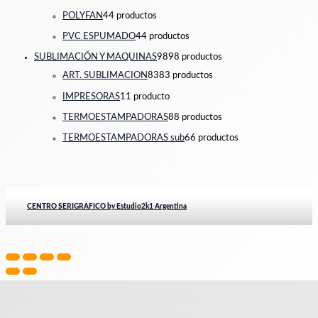
POLYFAN
4
4 productos
PVC ESPUMADO
4
4 productos
SUBLIMACIÓN Y MAQUINAS
98
98 productos
ART. SUBLIMACION
83
83 productos
IMPRESORAS
1
1 producto
TERMOESTAMPADORAS
8
8 productos
TERMOESTAMPADORAS sub
6
6 productos
CENTRO SERIGRAFICO by Estudio2k1 Argentina