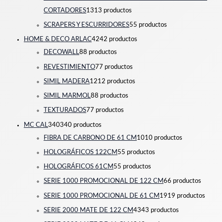
CORTADORES
13
13 productos
SCRAPERS Y ESCURRIDORES
5
5 productos
HOME & DECO ARLAC
42
42 productos
DECOWALL
8
8 productos
REVESTIMIENTO
7
7 productos
SIMIL MADERA
12
12 productos
SIMIL MARMOL
8
8 productos
TEXTURADOS
7
7 productos
MC CAL
340
340 productos
FIBRA DE CARBONO DE 61 CM
10
10 productos
HOLOGRÁFICOS 122CM
5
5 productos
HOLOGRÁFICOS 61CM
5
5 productos
SERIE 1000 PROMOCIONAL DE 122 CM
6
6 productos
SERIE 1000 PROMOCIONAL DE 61 CM
19
19 productos
SERIE 2000 MATE DE 122 CM
43
43 productos