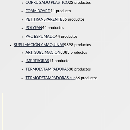
CORRUGADO PLASTICO
2
2 productos
FOAM BOARD
1
1 producto
PET TRANSPARENTE
5
5 productos
POLYFAN
4
4 productos
PVC ESPUMADO
4
4 productos
SUBLIMACIÓN Y MAQUINAS
98
98 productos
ART. SUBLIMACION
83
83 productos
IMPRESORAS
1
1 producto
TERMOESTAMPADORAS
8
8 productos
TERMOESTAMPADORAS sub
6
6 productos