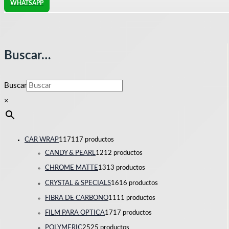
WHATSAPP
Buscar…
Buscar
×
CAR WRAP
117
117 productos
CANDY & PEARL
12
12 productos
CHROME MATTE
13
13 productos
CRYSTAL & SPECIALS
16
16 productos
FIBRA DE CARBONO
11
11 productos
FILM PARA OPTICA
17
17 productos
POLYMERIC
25
25 productos