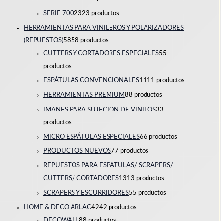
SERIE 700
23
23 productos
HERRAMIENTAS PARA VINILEROS Y POLARIZADORES
(REPUESTOS)
58
58 productos
CUTTERS Y CORTADORES ESPECIALES
5
5
productos
ESPÁTULAS CONVENCIONALES
11
11 productos
HERRAMIENTAS PREMIUM
8
8 productos
IMANES PARA SUJECION DE VINILOS
3
3
productos
MICRO ESPÁTULAS ESPECIALES
6
6 productos
PRODUCTOS NUEVOS
7
7 productos
REPUESTOS PARA ESPATULAS/ SCRAPERS/
CUTTERS/ CORTADORES
13
13 productos
SCRAPERS Y ESCURRIDORES
5
5 productos
HOME & DECO ARLAC
42
42 productos
DECOWALL
8
8 productos