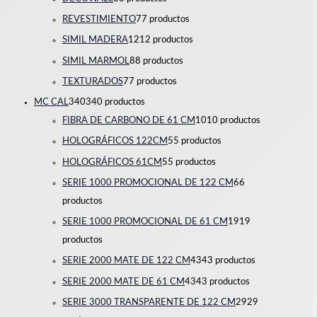
REVESTIMIENTO
7
7 productos
SIMIL MADERA
12
12 productos
SIMIL MARMOL
8
8 productos
TEXTURADOS
7
7 productos
MC CAL
340
340 productos
FIBRA DE CARBONO DE 61 CM
10
10 productos
HOLOGRÁFICOS 122CM
5
5 productos
HOLOGRÁFICOS 61CM
5
5 productos
SERIE 1000 PROMOCIONAL DE 122 CM
6
6
productos
SERIE 1000 PROMOCIONAL DE 61 CM
19
19
productos
SERIE 2000 MATE DE 122 CM
43
43 productos
SERIE 2000 MATE DE 61 CM
43
43 productos
SERIE 3000 TRANSPARENTE DE 122 CM
29
29